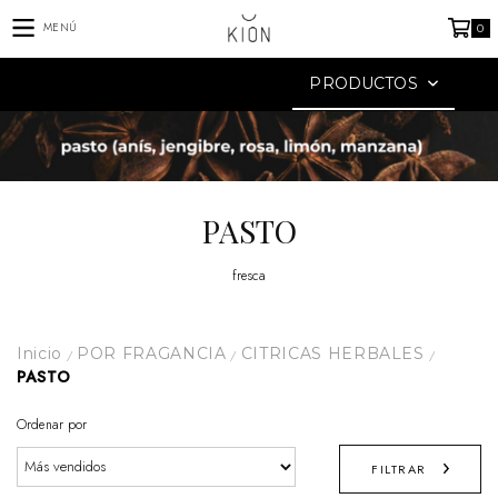
MENÚ
0
PRODUCTOS
PASTO
fresca
Inicio
POR FRAGANCIA
CITRICAS HERBALES
/
/
/
PASTO
Ordenar por
FILTRAR