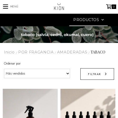
MENÚ
0
PRODUCTOS
TABACO
Inicio
POR FRAGANCIA
AMADERADAS
/
/
/
Ordenar por
FILTRAR