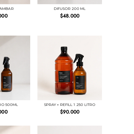
 AMBAR
DIFUSOR 200 ML
000
$48.000
RIO 500ML
SPRAY + REFILL 1 .250 LITRO
000
$90.000