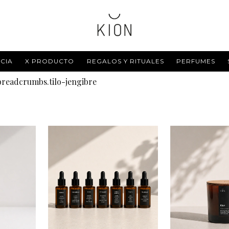
CIA
X PRODUCTO
REGALOS Y RITUALES
PERFUMES
breadcrumbs.tilo-jengibre